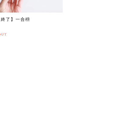
売終了】一合枡
0
OUT