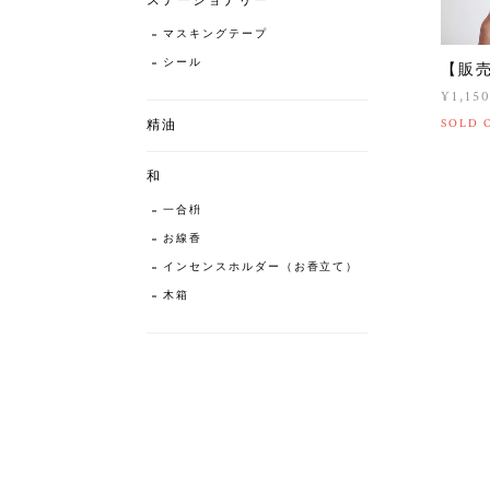
ステーショナリー
マスキングテープ
シール
【販
¥1,15
SOLD 
精油
和
一合枡
お線香
インセンスホルダー（お香立て）
木箱