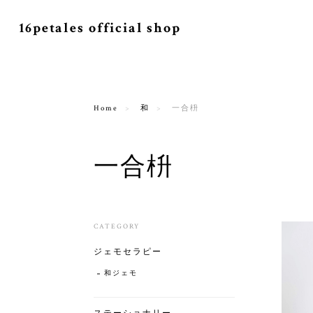
16petales official shop
Home
和
一合枡
一合枡
CATEGORY
ジェモセラピー
和ジェモ