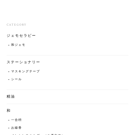
CATEGORY
ジェモセラピー
和ジェモ
ステーショナリー
マスキングテープ
シール
精油
和
一合枡
お線香