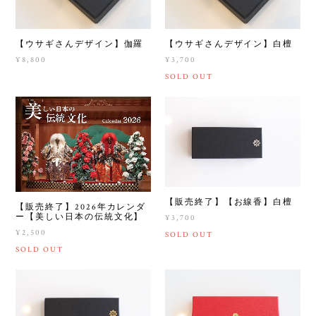
【ウサギさんデザイン】伽羅
【ウサギさんデザイン】白檀
¥8,800
¥3,700
SOLD OUT
【販売終了】【お線香】白檀
【販売終了】2026年カレンダ
ー【美しい日本の伝統文化】
¥3,700
¥2,500
SOLD OUT
SOLD OUT