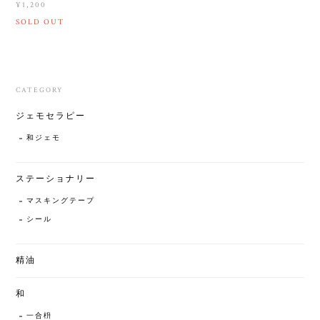
¥1,200
SOLD OUT
CATEGORY
ジェモセラピー
和ジェモ
ステーショナリー
マスキングテープ
シール
精油
和
一合枡