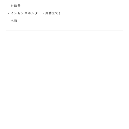
お線香
インセンスホルダー（お香立て）
木箱