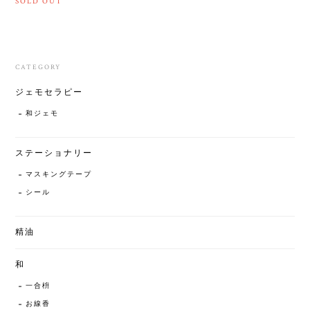
SOLD OUT
CATEGORY
ジェモセラピー
和ジェモ
ステーショナリー
マスキングテープ
シール
精油
和
一合枡
お線香