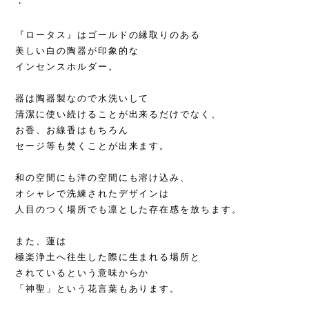
・
『ロータス』はゴールドの縁取りのある
美しい白の陶器が印象的な
インセンスホルダー。
器は陶器製なので水洗いして
清潔に使い続けることが出来るだけでなく、
お香、お線香はもちろん
セージ等も焚くことが出来ます。
和の空間にも洋の空間にも溶け込み、
オシャレで洗練されたデザインは
人目のつく場所でも凛とした存在感を放ちます。
また、蓮は
極楽浄土へ往生した際に生まれる場所と
されているという意味からか
「神聖」という花言葉もあります。