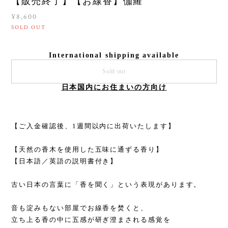
【販売終了】【お線香】伽羅
¥8,600
SOLD OUT
International shipping available
Sold out
日本国内にお住まいの方向け
【ご入金確認後、1週間以内に出荷いたします】
【天然の香木を使用した五味に通ずる香り】
【日本語／英語の説明書付き】
古い日本の言葉に「香を聞く」という表現があります。
音も淀みもない部屋でお線香を焚くと、
立ち上る香の中に五感が研ぎ澄まされる感覚を