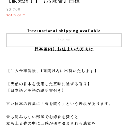
【販売終了】【お線香】白檀
¥3,700
SOLD OUT
International shipping available
Sold out
日本国内にお住まいの方向け
【ご入金確認後、1週間以内に出荷いたします】
【天然の香木を使用した五味に通ずる香り】
【日本語／英語の説明書付き】
古い日本の言葉に「香を聞く」という表現があります。
音も淀みもない部屋でお線香を焚くと、
立ち上る香の中に五感が研ぎ澄まされる感覚を