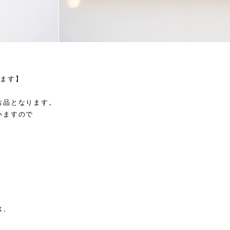
します】
お品となります。
いますので
は、